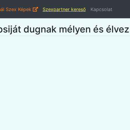
ál Szex Képek
Szexpartner kereső
Kapcsolat
psiját dugnak mélyen és élvez