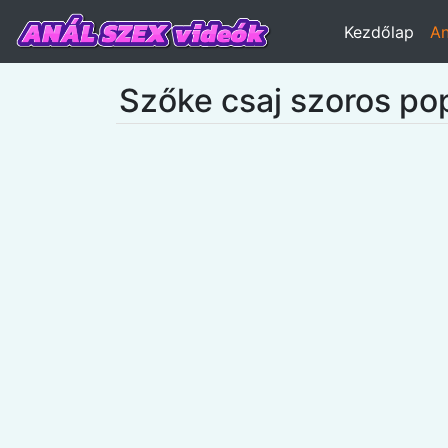
Kezdőlap
An
Szőke csaj szoros po