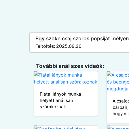
Egy szőke csaj szoros popsiját mélye
Feltöltés: 2025.09.20
További anál szex videók:
Fiatal lányok munka
helyett análisan
A csajod
szórakoznak
bárban,
hogy m