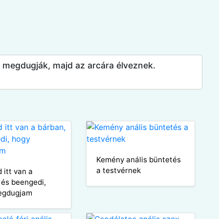
n megdugják, majd az arcára élveznek.
Kemény anális büntetés
a testvérnek
 itt van a
 és beengedi,
egdugjam