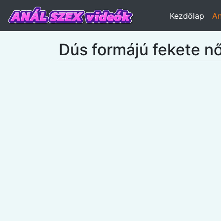
Kezdőlap
An
Dús formájú fekete nőt