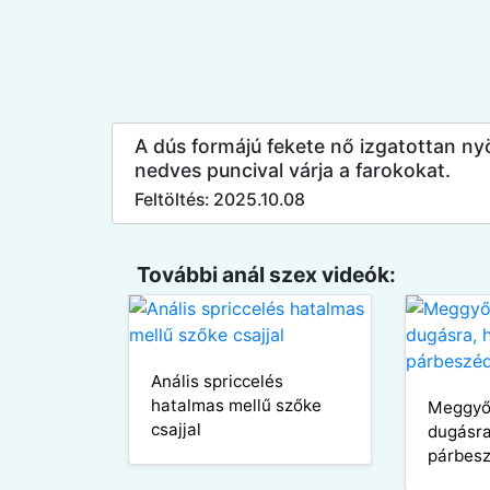
A dús formájú fekete nő izgatottan ny
nedves puncival várja a farokokat.
Feltöltés: 2025.10.08
További anál szex videók:
Anális spriccelés
hatalmas mellű szőke
Meggyő
csajjal
dugásra
párbes