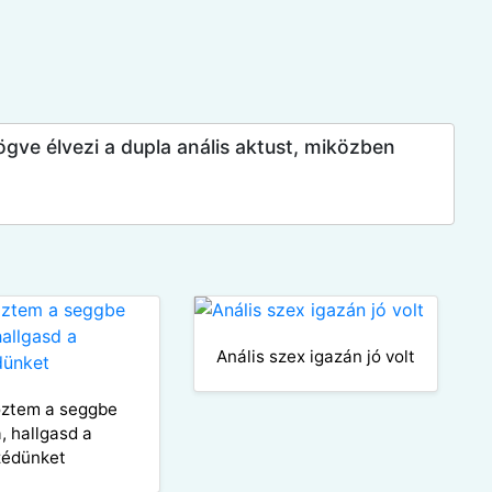
ögve élvezi a dupla anális aktust, miközben
Anális szex igazán jó volt
ztem a seggbe
, hallgasd a
zédünket