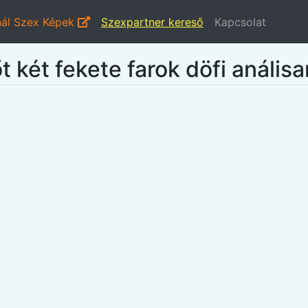
ál Szex Képek
Szexpartner kereső
Kapcsolat
 két fekete farok döfi análisa