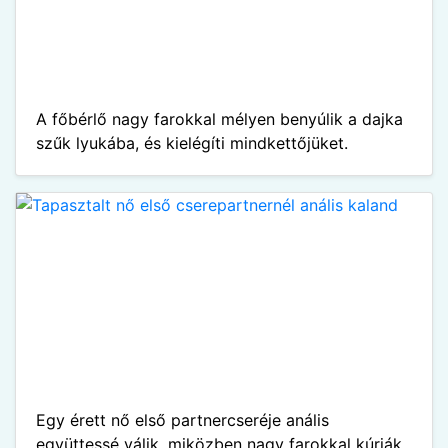
A főbérlő nagy farokkal mélyen benyúlik a dajka
szűk lyukába, és kielégíti mindkettőjüket.
Egy érett nő első partnercseréje anális
együttessé válik, miközben nagy farokkal kúrják.