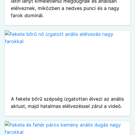
latin lányt kíméletlenül megdugnak és análisan
elélveznek, miközben a nedves punci és a nagy
farok dominál.
A fekete bőrű szépség izgatottan élvezi az anális
aktust, majd hatalmas elélvezéssel zárul a videó.