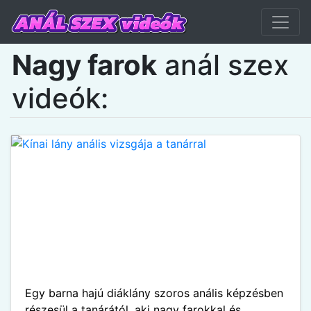
Nagy farok
anál szex
videók:
Egy barna hajú diáklány szoros anális képzésben
részesül a tanárától, aki nagy farokkal és