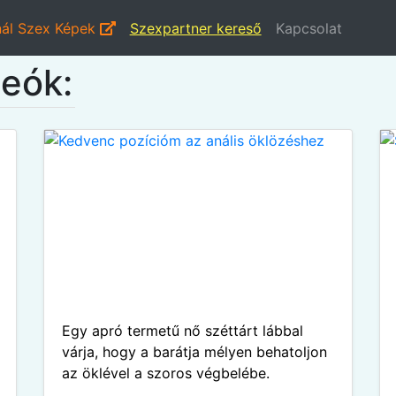
ál Szex Képek
Szexpartner kereső
Kapcsolat
deók:
Egy apró termetű nő széttárt lábbal
várja, hogy a barátja mélyen behatoljon
az öklével a szoros végbelébe.