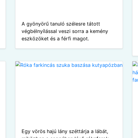
A gyönyörű tanuló szélesre tátott
végbélnyílással veszi sorra a kemény
eszközöket és a férfi magot.
Egy vörös hajú lány széttárja a lábát,