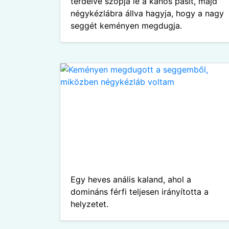
térdelve szopja le a kanos pasit, majd
négykézlábra állva hagyja, hogy a nagy
seggét keményen megdugja.
Egy heves anális kaland, ahol a
domináns férfi teljesen irányította a
helyzetet.