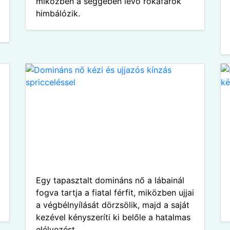
miközben a seggében lévő rókafarok
himbálózik.
Egy tapasztalt domináns nő a lábainál
fogva tartja a fiatal férfit, miközben ujjai
a végbélnyílását dörzsölik, majd a saját
kezével kényszeríti ki belőle a hatalmas
elélvezést.