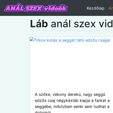
Kezdőlap
An
Láb
anál szex vi
A szőke, vékony derekú, nagy seggű
edzős csaj négykézláb kapja a farkat a
seggébe, miközben senki sem tudhat a
dologról.