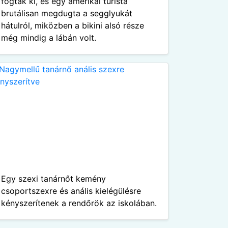
fogtak ki, és egy amerikai turista
brutálisan megdugta a segglyukát
hátulról, miközben a bikini alsó része
még mindig a lábán volt.
Egy szexi tanárnőt kemény
csoportszexre és anális kielégülésre
kényszerítenek a rendőrök az iskolában.