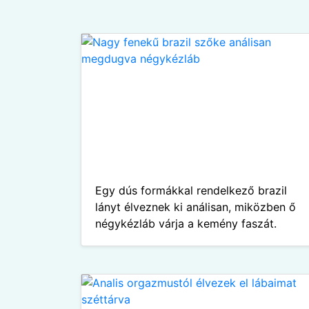
Egy dús formákkal rendelkező brazil
lányt élveznek ki análisan, miközben ő
négykézláb várja a kemény faszát.