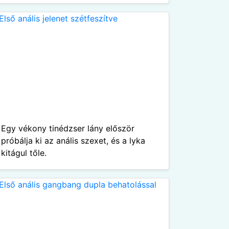
Egy vékony tinédzser lány először
próbálja ki az anális szexet, és a lyka
kitágul tőle.