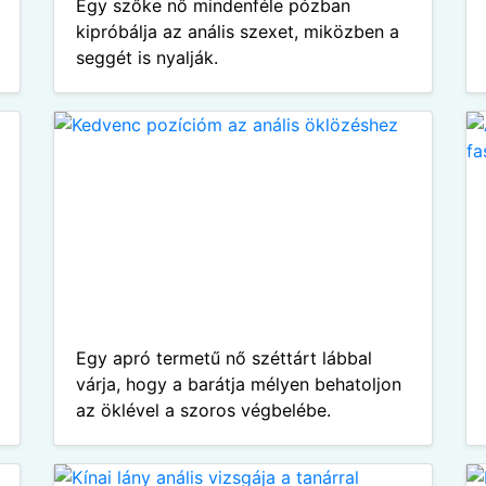
Egy szőke nő mindenféle pózban
kipróbálja az anális szexet, miközben a
seggét is nyalják.
Egy apró termetű nő széttárt lábbal
várja, hogy a barátja mélyen behatoljon
az öklével a szoros végbelébe.