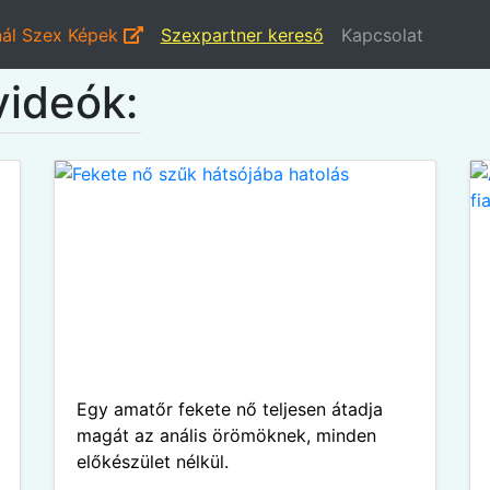
ál Szex Képek
Szexpartner kereső
Kapcsolat
videók:
Egy amatőr fekete nő teljesen átadja
magát az anális örömöknek, minden
előkészület nélkül.