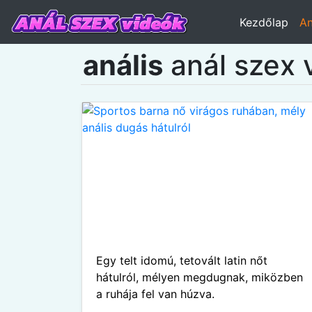
Kezdőlap
An
anális
anál szex 
Egy telt idomú, tetovált latin nőt
hátulról, mélyen megdugnak, miközben
a ruhája fel van húzva.