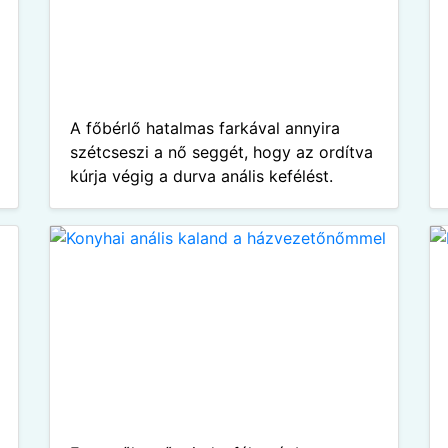
A főbérlő hatalmas farkával annyira
szétcseszi a nő seggét, hogy az ordítva
kúrja végig a durva anális kefélést.